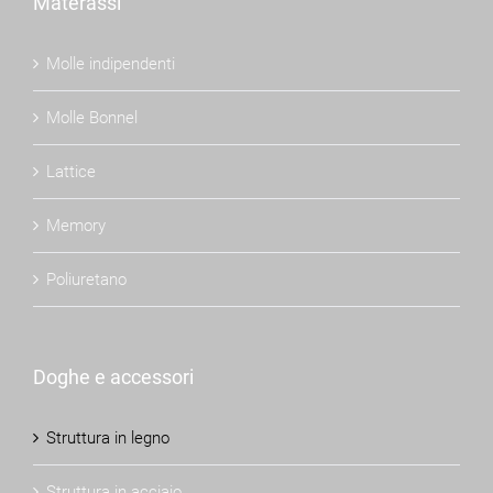
Materassi
Molle indipendenti
Molle Bonnel
Lattice
Memory
Poliuretano
Doghe e accessori
Struttura in legno
Struttura in acciaio