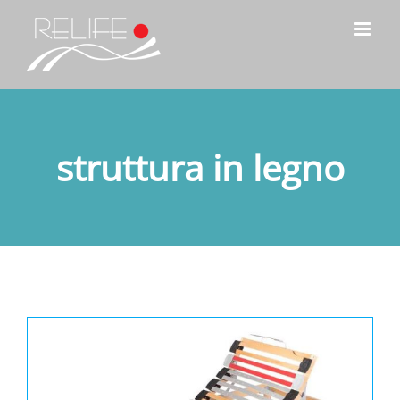
Salta
al
contenuto
struttura in legno